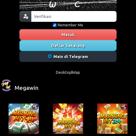
Remember Me
Masuk
Daftar Sekarang
Main di Telegram
Desktop
Wap
Megawin