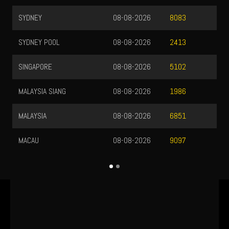
TOTOMACAU 1600
08-08-2026
2957
TOTOMACAU 1900
08-08-2026
9031
TOTOMACAU 2200
08-08-2026
6525