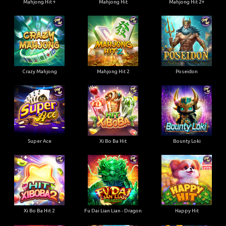
Mahjong Hit +
Mahjong Hit
Mahjong Hit 2+
Crazy Mahjong
Mahjong Hit 2
Poseidon
Super Ace
Xi Bo Ba Hit
Bounty Loki
Xi Bo Ba Hit 2
Fu Dai Lian Lian - Dragon
Happy Hit