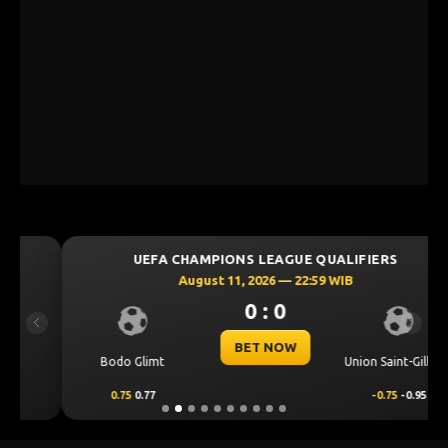
UEFA CHAMPIONS LEAGUE QUALIFIERS
August 11, 2026 — 22:59 WIB
0 : 0
Previous
Next
BET NOW
Bodo Glimt
Union Saint-Gilloise
0.75
0.77
-0.75
-0.95