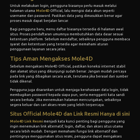
Untuk melakukan login, pengguna biasanya perlu masuk melalui
halaman utama
Mole4D
Official, lalu mengisi data akun seperti
username dan password. Pastikan data yang dimasukkan benar agar
proses masuk dapat berjalan lancar.
Bagi pengguna baru, menu daftar biasanya tersedia di halaman awal
situs. Proses pendaftaran umumnya membutuhkan data dasar sesuai
ketentuan platform. Sebelum mendaftar, sebaiknya pengguna membaca
syarat dan ketentuan yang tersedia agar memahami aturan
penggunaan layanan secara jelas.
Tips Aman Mengakses Mole4D
Sebelum mengakses Mole4D Official, pastikan koneksi internet stabil
dan alamat situs yang dikunjungi sudah benar. Jangan mudah percaya
pada link yang dibagikan secara acak, terutama jika berasal dari sumber
tidak dikenal.
Pengguna juga disarankan untuk menjaga kerahasiaan data login, tidak
membagikan password kepada siapa pun, serta mengganti kata sandi
secara berkala. Jika menemukan halaman mencurigakan, sebaiknya
segera keluar dan cari akses resmi yang lebih terpercaya.
Situs Official Mole4D dan Link Resmi Hanya di sini
Mole4D Link Resmi
menjadi kata kunci penting bagi pengguna yang
ingin menemukan link alternatif, login, daftar, dan akses situs utama
secara lebih mudah. Dengan memahami fungsi link alternatif dan
pentingnya menggunakan situs resmi, pengguna dapat mengakses