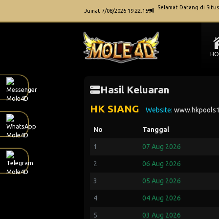
Selamat Datang di Situ
Jumat 7/08/2026 19:22:16
HO
Hasil Keluaran
HK SIANG
Website:
www.hkpools
No
Tanggal
1
07 Aug 2026
2
06 Aug 2026
3
05 Aug 2026
4
04 Aug 2026
5
03 Aug 2026