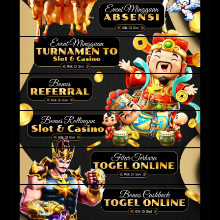
BONUS GAJIAN
yang berlaku. Point akan di dapatkan dengan syarat
pembelian pulsa berupa foto atau screenshot kode
*BONUS GAJIAN adalah Bonus EKSLUSIF yang
Minimal Turnover pada minggu ini mencapai Rp
transaksi pulsanya. Apabila tidak bisa memberikan bukti
disediakan MOLE4D untuk para member setia kami
500,000 / 500rb Turnover, Perhitungan 500rb
maka pihak MOLE4D berhak untuk tidak memproses
dengan TOTAL PERBULAN Deposit 200jt bisa klaim
Turnover = 1 Point.
deposit anda
SYARAT DAN KETENTUAN :
bonus ini.
2. Turnover tidak dapat di akumulasi dari minggu ke
5. Maksimal sekali deposit pulsa tanpa potongan adalah
* Event berlaku untuk semua member MOLE4D yang
*BONUS GAJIAN bisa di klaim setiap saat dengan
minggu, contoh : Minggu per 1 Rp 500,000 Turnover,
IDR 500.000 dan jika melebihi maka akan dikenakan biaya
aktif.
maximal klaim 1x perbulan.
Minggu ke 2 Rp 500,000 Turnover Maka pada minggu
potongan sebesar 20%
* Minimal deposit perhitungan adalah 30rb
*BONUS GAJIAN bisa di klaim pada admin kami
2 member tidak akan mendapat 1 Point di
6. Untuk melakukan withdraw, member harus mencapai
TURNOVER SLOT MINGGUAN
* Wajib melakukan deposit minimal 7x dalam
official kami
Telegram VIVI
.
karenakan perhitungan turnover hanya di ambil Per
syarat turnover 5x dari jumlah deposit member
seminggu (Senin – Minggu).
EVENT MINGGUAN TURNOVER SLOT
Minggu dengan Minimal 500rb Turnover.
7. Dilarang keras melakukan safety bet dan taruhan
* Bonus hanya berlaku untuk permainan SLOT dan
3. Point tidak ada masa EXPRIED atau bisa di bilang
bentuk apapun yang dianggap melanggar ketentuan. Jika
TO 200jt = HADIAH 300rb
LIVE CASINO.
AKTIF SEUMUR HIDUP selama Point tidak di pakai
REFFERAL SEUMUR HIDUP TANPA BATAS
kedapatan maka pihak MOLE4D berhak untuk menarik
* Bonus dapat diklaim setiap hari Senin setelah
TO 400jt = HADIAH 700rb
dan Reward/Hadiah pada katalog masih berlaku.
1. REFFERAL TOGEL SEBESAR 1%
semua kemenangan dan saldo yang ada didalam user id
memenuhi syarat deposit.
TO 600jt = HADIAH 1,5jt
4. Member VIP MOLE4D bisa melakukan Claim
2. REFFERAL SLOT DAN LIVE CASINO SEBESAR 0.1%
member serta user id tersebut akan di tutup permanen
* Bonus bisa langsung ditarik (withdraw).
TO 1M = HADIAH 3jt
Reward/Penukaran Hadiah aktif selama 24 Jam.
8. Promo ini dapat berubah sewaktu-waktu tanpa adanya
* Keputusan admin bersifat final dan tidak dapat
*Bonus dihitung dari Turnover x 0.7% Turnover slot
5. Point akan di update setiap minggu di hari senin
TURNOVER CASINO MINGGUAN
pemberitahuan terlebih dahulu
diganggu gugat.
dan casino .
mulai dari jam 12 siang.
9. Kebijakan dan keputusan MOLE4D adalah mutlak dan
*Bonus dibagikan seminggu 2x setiap hari senin &
EVENT MINGGUAN TURNOVER LIVE CASINO
6. MOLE4D menawarkan berbagai Reward atau
tidak dapat diganggu gugat
kamis
Hadiah secara gratis untuk semua pemain MOLE4D.
10. Hanya berlaku pada seluruh permainan slot
TO 100jt = HADIAH 500rb
DISKON
Sebagai salah satu bentuk terima kasih kami kepada
TO 250jt = HADIAH 1.5jt
1. HADIAH 4D x3000 DISKON 66%
member setia kami, hadiah bisa di claim tanpa batas
TO 500jt = HADIAH 3jt
2. HADIAH 3D x400 DISKON 59%
selama Point masih mencukupi.
3. HADIAH 2D x70 DISKON 29%
TO 1M = HADIAH 6jt