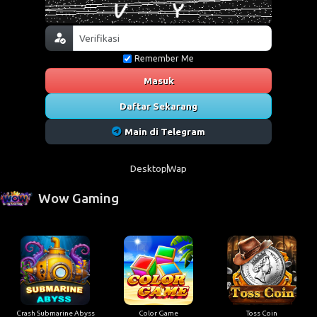
Remember Me
Masuk
Daftar Sekarang
Main di Telegram
Desktop
Wap
Wow Gaming
Crash Submarine Abyss
Color Game
Toss Coin