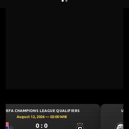
UEFA CHAMPIONS LEAGUE QUALIFIERS
August 12, 2026 — 01:30 WIB
0 : 0