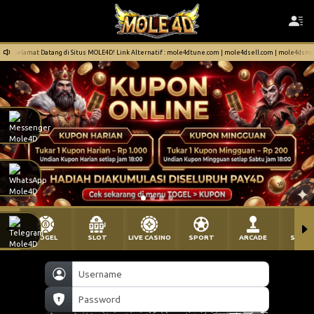
Selamat Datang di Situs MOLE4D! Link Alternatif : mole4dtune.com | mole4dsell.com | mole4dsm
TOGEL
SLOT
LIVE CASINO
SPORT
ARCADE
SABU