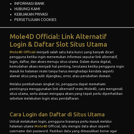
INFORMASI BANK
HUBUNGI KAMI
KEBIJAKAN PRIVASI
PERSETUJUAN COOKIES
Mole4D Official: Link Alternatif
Login & Daftar Slot Situs Utama
Mole4D Official
menjadi salah satu kata kunci yang banyak dicari
pengguna ketika ingin menemukan informasi seputar link alternatif,
login, daftar, dan akses menuju situs utama. Dalam dunia digital,
kemudahan akses menjadi hal penting, terutama ketika pengguna ingin
masuk ke halaman resmi tanpa harus menghadapi kendala seperti
alamat situs yang sulit dijangkau, error, atau perubahan domain.
Melalui pembahasan singkat ini, pengguna dapat memahami
pentingnya menggunakan link alternatif resmi Mole4D, cara mengenali
situs utama, serta alasan mengapa akses yang tepat perlu diperhatikan
sebelum melakukan login atau pendaftaran.
Cara Login dan Daftar di Situs Utama
Untuk melakukan login, pengguna biasanya perlu masuk melalui
halaman utama
Mole4D
Official, lalu mengisi data akun seperti
username dan password. Pastikan data yang dimasukkan benar agar