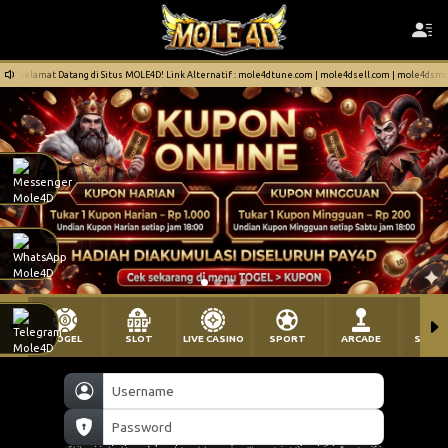
Selamat Datang di Situs MOLE4D! Link Alternatif : mole4dtune.com | mole4dsell.com | mole4dsm
TOGEL
SLOT
LIVE CASINO
SPORT
ARCADE
SABU