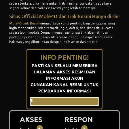
secara berkala. Jika menemukan halaman mencurigakan, sebaiknya
segera keluar dan cari akses resmi yang lebih terpercaya.
Situs Official Mole4D dan Link Resmi Hanya di sini
Mole4D Link Resmi
menjadi kata kunci penting bagi pengguna yang
ingin menemukan link alternatif, login, daftar, dan akses situs utama
secara lebih mudah. Dengan memahami fungsi link alternatif dan
pentingnya menggunakan situs resmi, pengguna dapat mengakses
halaman yang dibutuhkan dengan lebih aman dan praktis.
INFO PENTING!
PASTIKAN SELALU MEMERIKSA
HALAMAN AKSES RESMI DAN
INFORMASI AKUN
GUNAKAN KANAL RESMI UNTUK
PEMBARUAN INFORMASI
INFORMASI RESMI TE
AKSES
RESPON