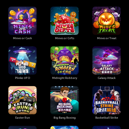
Mines or Cash
Mines or Gifts
Mines or Treat
Plinko UFO
Midnight Robbery
Galaxy Attack
Easter Run
Big Bang Boxing
Basketball Strike