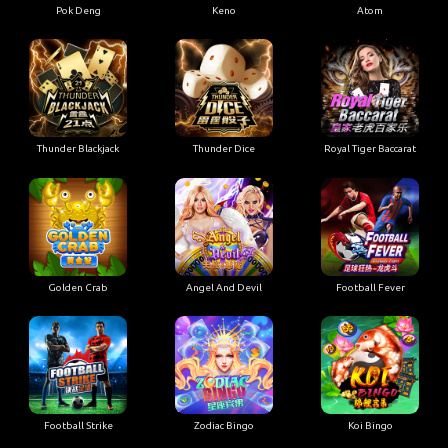
Pok Deng
Keno
Atom
Thunder Blackjack
Thunder Dice
Royal Tiger Baccarat
Golden Crab
Angel And Devil
Football Fever
Football Strike
Zodiac Bingo
Koi Bingo