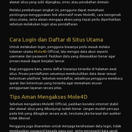
alamat situs yang sulit dijangkau, error, atau perubahan domain.
Melalui pembahasan singkat ini, pengguna dapat memahami
pentingnya menggunakan link alternatif resmi Mole4D, cara mengenali
situs utama, serta alasan mengapa akses yang tepat perlu diperhatikan
sebelum melakukan login atau pendaftaran.
Cara Login dan Daftar di Situs Utama
Untuk melakukan login, pengguna biasanya perlu masuk melalui
halaman utama
Mole4D
Official, lalu mengisi data akun seperti
username dan password. Pastikan data yang dimasukkan benar agar
proses masuk dapat berjalan lancar.
Bagi pengguna baru, menu daftar biasanya tersedia di halaman awal
situs. Proses pendaftaran umumnya membutuhkan data dasar sesuai
ketentuan platform. Sebelum mendaftar, sebaiknya pengguna membaca
syarat dan ketentuan yang tersedia agar memahami aturan
penggunaan layanan secara jelas.
Tips Aman Mengakses Mole4D
Sebelum mengakses Mole4D Official, pastikan koneksi internet stabil
dan alamat situs yang dikunjungi sudah benar. Jangan mudah percaya
pada link yang dibagikan secara acak, terutama jika berasal dari sumber
tidak dikenal.
Pengguna juga disarankan untuk menjaga kerahasiaan data login, tidak
membagikan password kepada siapa pun, serta mengganti kata sandi