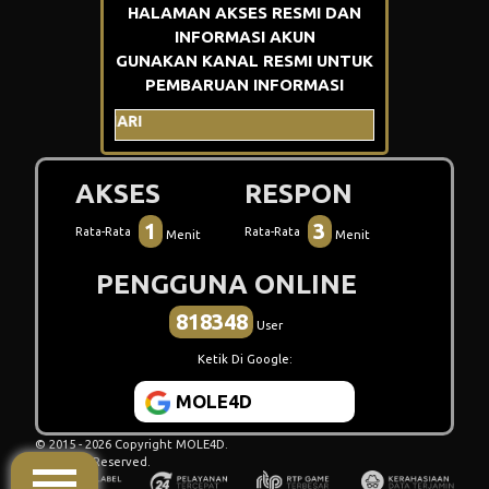
HALAMAN AKSES RESMI DAN
INFORMASI AKUN
GUNAKAN KANAL RESMI UNTUK
PEMBARUAN INFORMASI
IA SETIAP HARI
AKSES
RESPON
1
3
Rata-Rata
Rata-Rata
Menit
Menit
PENGGUNA ONLINE
818348
User
Ketik Di Google:
MOLE4D
© 2015 - 2026 Copyright MOLE4D.
All Rights Reserved.