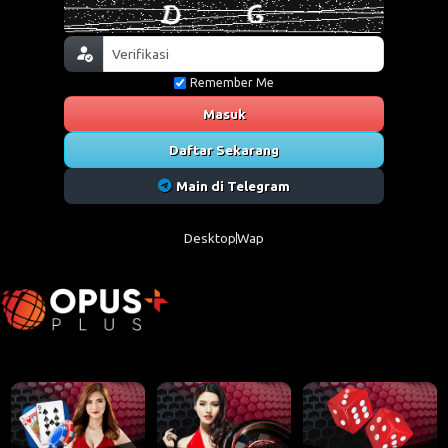
Remember Me
Masuk
Daftar Sekarang
Main di Telegram
Desktop
Wap