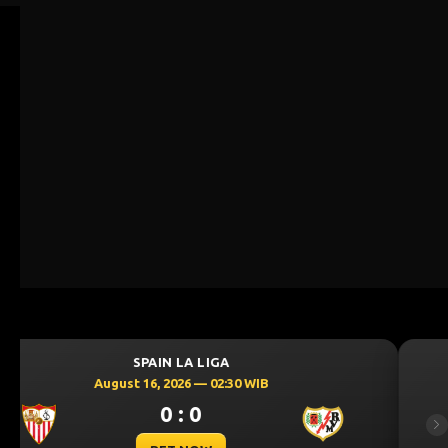
SPAIN LA LIGA
August 16, 2026 — 00:30 WIB
0 : 0
Previous
Ne