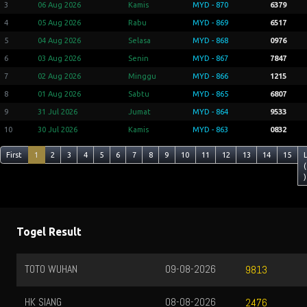
3
06 Aug 2026
Kamis
MYD - 870
6379
4
05 Aug 2026
Rabu
MYD - 869
6517
5
04 Aug 2026
Selasa
MYD - 868
0976
6
03 Aug 2026
Senin
MYD - 867
7847
7
02 Aug 2026
Minggu
MYD - 866
1215
8
01 Aug 2026
Sabtu
MYD - 865
6807
9
31 Jul 2026
Jumat
MYD - 864
9533
10
30 Jul 2026
Kamis
MYD - 863
0832
First
1
2
3
4
5
6
7
8
9
10
11
12
13
14
15
(
)
Togel Result
TOTO WUHAN
09-08-2026
9813
HK SIANG
08-08-2026
2476