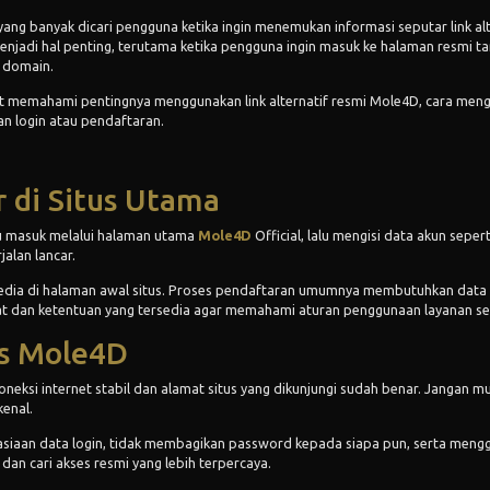
yang banyak dicari pengguna ketika ingin menemukan informasi seputar link alte
enjadi hal penting, terutama ketika pengguna ingin masuk ke halaman resmi 
n domain.
t memahami pentingnya menggunakan link alternatif resmi Mole4D, cara menge
n login atau pendaftaran.
r di Situs Utama
lu masuk melalui halaman utama
Mole4D
Official, lalu mengisi data akun sepe
alan lancar.
sedia di halaman awal situs. Proses pendaftaran umumnya membutuhkan data 
 dan ketentuan yang tersedia agar memahami aturan penggunaan layanan sec
s Mole4D
neksi internet stabil dan alamat situs yang dikunjungi sudah benar. Jangan m
kenal.
siaan data login, tidak membagikan password kepada siapa pun, serta mengg
dan cari akses resmi yang lebih terpercaya.