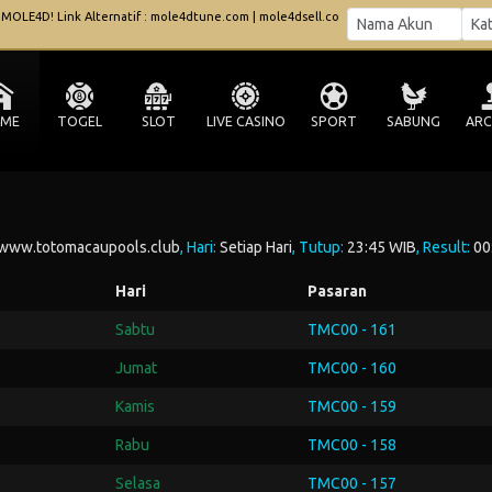
s MOLE4D! Link Alternatif : mole4dtune.com | mole4dsell.com | mole4dsmoke.com
ME
TOGEL
SLOT
LIVE CASINO
SPORT
SABUNG
ARC
www.totomacaupools.club
, Hari:
Setiap Hari
, Tutup:
23:45 WIB
, Result:
00
Hari
Pasaran
Sabtu
TMC00 - 161
Jumat
TMC00 - 160
Kamis
TMC00 - 159
Rabu
TMC00 - 158
Selasa
TMC00 - 157