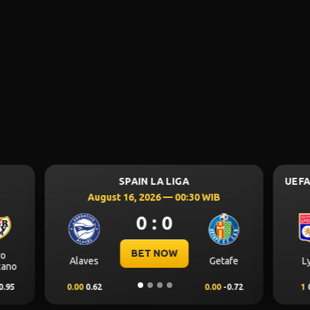
8/8/2026
8/8/2026
8/8/2026
8/8/2026
8/8/2026
IERS
UEFA CHAMPIONS LEAGUE QUALIFIERS
UEF
August 12, 2026 — 01:15 WIB
0 : 0
BET NOW
Slovan
bahce
Mjallby
Bodo
Bratislava
.87
0.5
0.83
-0.5
0.99
0.7