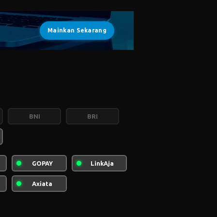
Mainkan Sekarang
BNI
BRI
GOPAY
LinkAja
Axiata