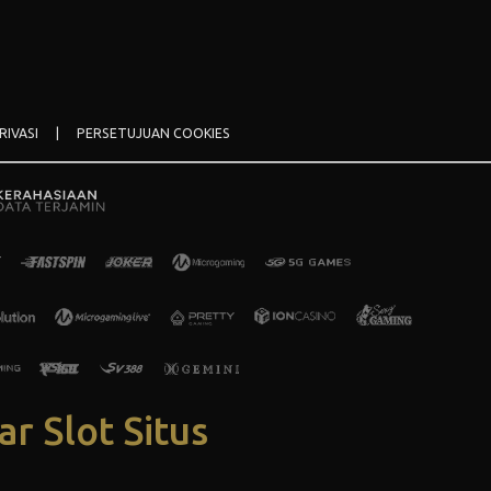
RIVASI
|
PERSETUJUAN COOKIES
ar Slot Situs