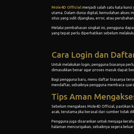
Mole4D Official
menjadi salah satu kata kunci 
utama. Dalam dunia digital, kemudahan akses m
situs yang sulit dijangkau, error, atau perubaha
Melalui pembahasan singkat ini, pengguna dapa
yang tepat perlu diperhatikan sebelum melakuka
Cara Login dan Dafta
Untuk melakukan login, pengguna biasanya per
dimasukkan benar agar proses masuk dapat berj
Bagi pengguna baru, menu daftar biasanya ter
mendaftar, sebaiknya pengguna membaca syarat
Tips Aman Mengakse
Sebelum mengakses Mole4D Official, pastikan ko
acak, terutama jika berasal dari sumber tidak di
Pengguna juga disarankan untuk menjaga keraha
halaman mencurigakan, sebaiknya segera keluar 