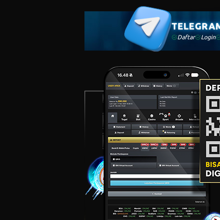
TELEGRA
Daftar
Login