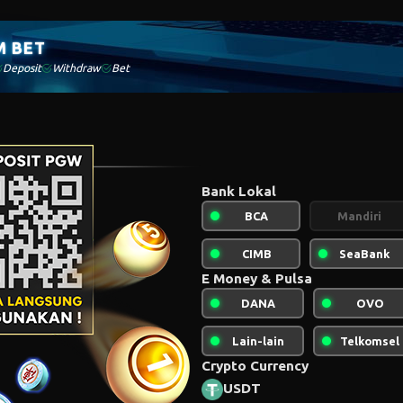
M BET
Deposit
Withdraw
Bet
Bank Lokal
BCA
Mandiri
CIMB
SeaBank
E Money & Pulsa
DANA
OVO
Lain-lain
Telkomsel
Crypto Currency
USDT